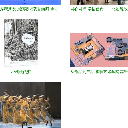
厚积薄发 展演赛场载誉而归 承办
同心同行·学悟使命——北语统
展览展示活动
家典籍博物馆参观“大道同行
小胡桃的梦
从作品到产品 实验艺术学院基
验创作基础》课程创新教学