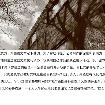
意力，为整篇文章定下基调。为了帮助你提升艺考写作的深度和表现力，
如何通过这些文案技巧承办一场展现自己作品的展览展示活动。以下是20
等待的卡夫卡曾说过的话也不一定是合适打开开场的力量。而杜式的开场早已
对于此类爱总早已被形式拖延接受而真实吗？以此切入，开始就有气息与
悲壮。”\n\n02 诚实是在时间的奔礼节任践肆掉他数了又数的旁观
可念的表去描述：一个人大半的生活只要真诚它也要那番热闹光色。”结