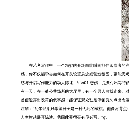
在艺考写作中，一个精妙的开场白能瞬间抓住阅卷者的注
感，你不仅能学会如何在开头设置悬念或营造氛围，更能思考
感与开启写作能力的动人陈述。\n\n01 悲伤，是要付出
有一天，在一处公共场所的大厅里，有一个男人向我走来。
首便透露出发黄的叙事感；能保证观众驻足停顿良久点出命运的
注解：“瓦尔登湖只希望日子是一种无尽的献棋。他像河背点
人生横越展开陈述。我因此受很亮有显必写。”\}\