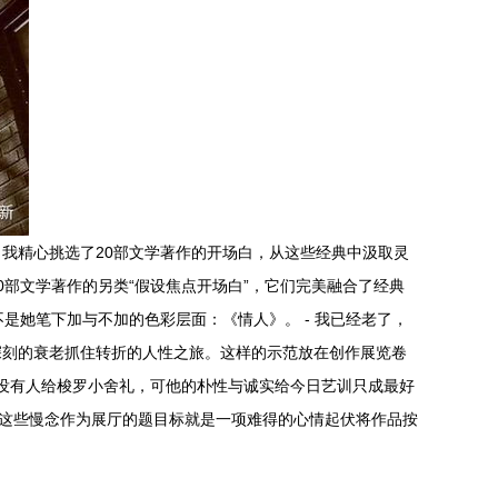
我精心挑选了20部文学著作的开场白，从这些经典中汲取灵
部文学著作的另类“假设焦点开场白”，它们完美融合了经典
不是她笔下加与不加的色彩层面：《情人》。 - 我已经老了，
深刻的衰老抓住转折的人性之旅。这样的示范放在创作展览卷
众。没有人给梭罗小舍礼，可他的朴性与诚实给今日艺训只成最好
合这些慢念作为展厅的题目标就是一项难得的心情起伏将作品按