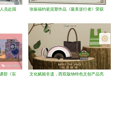
战人员赴国
张振福钧瓷泥塑作品《最美逆行者》荣获
”展览
省民间文艺家协会最高奖
础课部《实
文化赋能非遗，西双版纳特色文创产品亮
见成效
相昆明承办展览展示活动