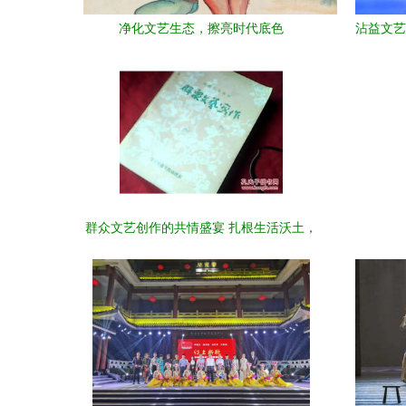
净化文艺生态，擦亮时代底色
沾益文艺
群众文艺创作的共情盛宴 扎根生活沃土，
言说百姓心声