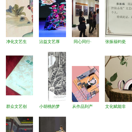
净化文艺生
沾益文艺厚
同心同行·
张振福钧瓷
态，擦亮时
积薄发 展
学悟使命
泥塑作品
代底色
演赛场载誉
——北语统
《最美逆行
而归 承办
战人员赴国
者》荣获省
展览展示活
家典籍博物
民间文艺家
动
馆参观“大
协会最高奖
道同行”展
览
群众文艺创
小胡桃的梦
从作品到产
文化赋能非
作的共情盛
品 实验艺
遗，西双版
宴 扎根生
术学院基础
纳特色文创