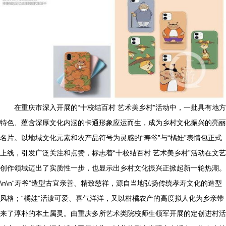
在重庆市深入开展的“十校结百村 艺术美乡村”活动中，一批具有地方
特色、蕴含深厚文化内涵的卡通形象应运而生，成为乡村文化振兴的亮丽
名片。以地域文化元素和农产品符号为灵感的“寿爷”与“橘娃”表情包正式
上线，引发广泛关注和点赞，标志着“十校结百村 艺术美乡村”活动在文艺
创作领域迈出了实质性一步，也显示出乡村文化振兴正掀起新一轮热潮。
\n\n“寿爷”造型古宜亲善、精致慈祥，源自当地弘扬传统孝寿文化的造型
风格；“橘娃”活泼可爱、喜气洋洋，又以柑橘农产的高度拟人化为乡亲带
来了淳朴的本土属灵。由重庆多所艺术类院校师生领军开展的定创进村活