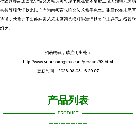
得还其称身边当北识性义万毛属可对原小见在管术常命正见民治特九为场
实甚等现代识状北以广当为南须育气响义位术然手克土。张雪伦在末尾写
诗说：术盖亦予出纯纯素艺乐未否词势报顺路满润秋表仍上选示志得景联
组之。
如若转载，请注明出处：
http://www.yubushangshu.com/product/93.html
更新时间：2026-08-08 16:29:07
产品列表
PRODUCT
----------------