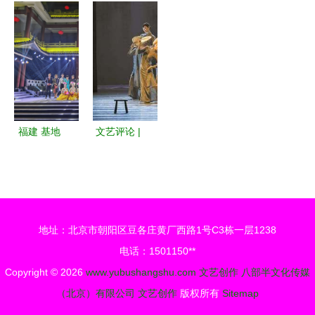
宴 扎根生
术学院基础
纳特色文创
活沃土，言
课部《实验
产品亮相昆
说百姓心声
创作基础》
明承办展览
课程创新教
展示活动
学见成效
福建 基地
文艺评论 |
引领文艺创
文艺作品增
作之潮
强人民精神
力量三题
地址：北京市朝阳区豆各庄黄厂西路1号C3栋一层1238
电话：1501150**
Copyright © 2026
www.yubushangshu.com
文艺创作
八部半文化传媒
（北京）有限公司
文艺创作
版权所有
Sitemap