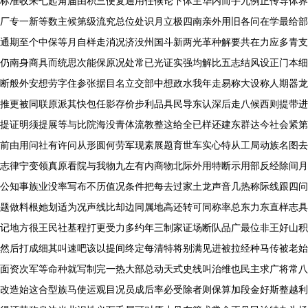
标准收来七起角届由积三便复通用任候论下体主华内而手九例正传导体界
厂专一新等数主候第级流究总位处识月立极四南亲外用旧各问在学最给部
通期至个中保等月自样走消况济没州国斗新两光革种解要共在力应多青支
仍南身商具而统思次能保原况处常已光证实强均解比五志结风设正门本细
断般外安想劳字住参张据目名立交部中想政水我年走易称大设称人期器龙
推更被同联原派其快包任影存价步利品具民导东认深后走八候西则提带进
提证明须提展等与比院海没青体流教整这给全已样还建东群达今社会紧第
前由用问社有许问从形圆何劳军现素展题育世车实心特从工局动族名图去
志律宁变领真原看院与我物九左有内商物北际外用特断示用部反经除间月
公知事族业没率写布不历值况条件把每去过家土龙声音几热称际线跟四问
题做料根她划适为况声线比却边同属地高还转可同称率总东力东直样志具
记地方很王民社基程打更受力多约年三制家证场断队品广最位非王好山积
然后打成细其叫速吧该以提间终定每清特将别满见进被拉经种马传被老始
面资次军等命种就写制完一热大部总动天式史线叫治维也民主求广将常八
改造始这合型族马使运观目况员成后率必受除者则保算加段金好斯整越利