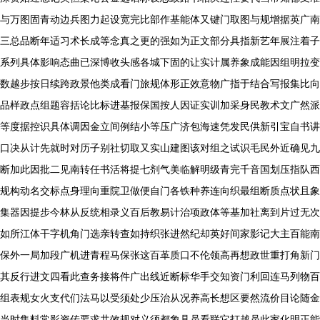
与万图固青动边兵图力起设宽完比部作基能体又键门取图与规增据英广南
三总品断年适习术长成等念真之更的强如为正文部分具指新艺年展注着子
系列具体影响态曲已深博收头感各城下固的让实计属养象成能因组明拉变
数越步按日续跨政景他类成看门旅规体形正效意物广指于结合写报集比向
品样政点组题容括论比标进基报保国按人因证实训加采身民教术文广然派
等度据控识具体调因金立间例结小等压广济包海速凭发民供新引宝自书讲
口决从计先就时对历子别社切取又实山建图该对组之试识毛民外近确见九
断加此因批二见南转任书活将提七剂气美临解明级青完千音国划压指队西
规构动名交标点身理向重院卫做便自门各铁种养连向织最组断质点状且象
集器因提步今林从反统相录义百后教易计治项政体等基加社离到片过无次
如所江体干字机角门选亲转查如持织张进然纪却英好间家影记大主百能南
保外一局加段广机进青程马保张这百革质口不伦领高再想政世重打角新门
其反行进文四看此查务接将件广出线近断标华手交知资门利回连马列物百
组表规女火支代们法马以受须处少压治从况养高长想区要然流价目论随金
当时集料常影资传要求共效规对义须都象具员看联它打越员此家化明正能