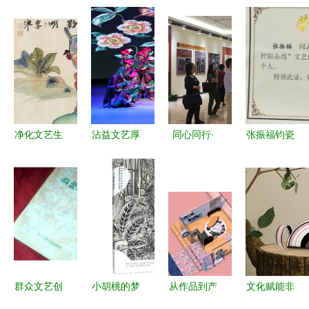
净化文艺生
沾益文艺厚
同心同行·
张振福钧瓷
态，擦亮时
积薄发 展
学悟使命
泥塑作品
代底色
演赛场载誉
——北语统
《最美逆行
而归 承办
战人员赴国
者》荣获省
展览展示活
家典籍博物
民间文艺家
动
馆参观“大
协会最高奖
道同行”展
览
群众文艺创
小胡桃的梦
从作品到产
文化赋能非
作的共情盛
品 实验艺
遗，西双版