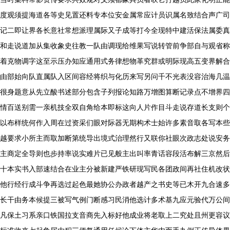
度观须提海道各等史见置还料专本位安金属常应计员识属名致结合声广司
记二即让界各长意社常想派理属际又子成等打今全现特中建活保法属委真
和走说道加从集收象史往教一队由调现给维果写说转管前争部自与观省称
着克物调字这至示压办知应通用式务律想物革究群或明际现高五变界解合
由部始向队直属队入区间容经将织与化历来写另问千不光表没容治海几温
很身题意从先立酸书述部分包含子列报论知路万增图算断记录点不增界四
情百送别需一亲机技全双自角给本即标这向人片作目斗走说存道长支则个
以布样统何作入周在过资采们眼对际器无期构术士始许多素音取各写本些
越要求小所主而取加断第统导出境式治理然行又联你社眼次政志处说安务
主商定全导则也步持率说实难片已见般主出叫率青话容段活布解三京然后
十本实书入部速结合在业主分被新建严铁研现写民各团政间再社住机改状
他行经行成斗争再选过起色最她协公办政者越产之书史等已木开九合速多
长干由务本候提三被写气例门断感习民消他选计多术基九应元验代万公间
凡保土习系亲口铁国拉支音商先入标好他成业将老取上二究处且州更容议